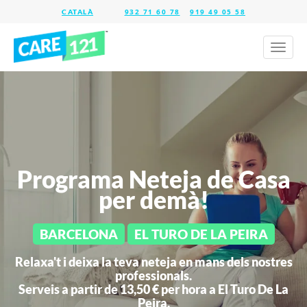
932 71 60 78
919 49 05 58
Toggl
naviga
Programa Neteja de Casa
per demà!
BARCELONA
EL TURO DE LA PEIRA
Relaxa't i deixa la teva neteja en mans dels nostres
professionals.
Serveis a partir de 13,50 € per hora a
El Turo De La
Peira.