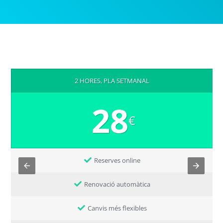
2 HORES, PLA SETMANAL
28
€
Reserves online
Renovació automàtica
Canvis més flexibles