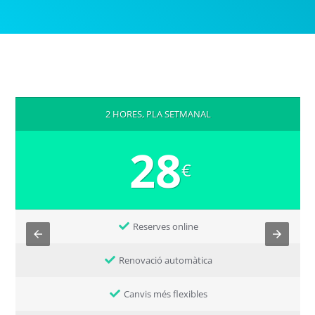
2 HORES, PLA SETMANAL
28
€
Reserves online
Renovació automàtica
Canvis més flexibles