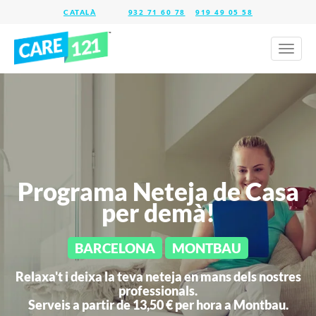
932 71 60 78
919 49 05 58
Toggl
naviga
Programa Neteja de Casa
per demà!
BARCELONA
MONTBAU
Relaxa't i deixa la teva neteja en mans dels nostres
professionals.
Serveis a partir de 13,50 € per hora a
Montbau.