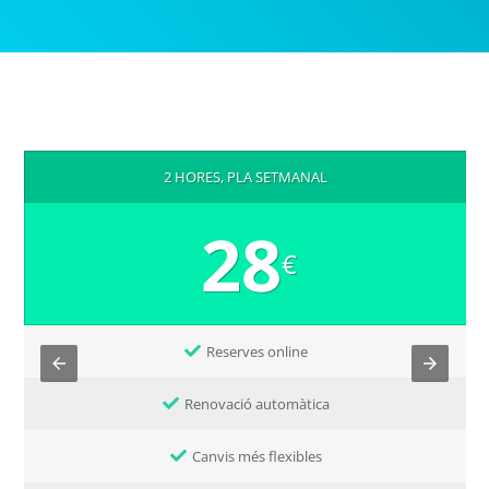
2 HORES, PLA SETMANAL
28
€
Reserves online
Renovació automàtica
Canvis més flexibles