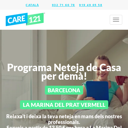
932 71 60 78
919 49 05 58
Toggl
naviga
Programa Neteja de Casa
per demà!
BARCELONA
LA MARINA DEL PRAT VERMELL
Relaxa't i deixa la teva neteja en mans dels nostres
professionals.
Serveis a partir de 13,50 € per hora a
La Marina Del