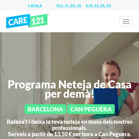
932 71 60 78
919 49 05 58
Toggl
naviga
Programa Neteja de Casa
per demà!
BARCELONA
CAN PEGUERA
Relaxa't i deixa la teva neteja en mans dels nostres
professionals.
Serveis a partir de 13,50 € per hora a
Can Peguera.