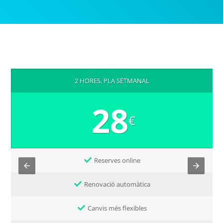
2 HORES, PLA SETMANAL
28
€
Reserves online
Renovació automàtica
Canvis més flexibles