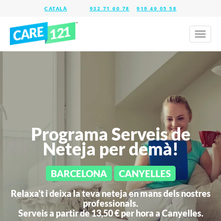
932 71 60 78
919 49 05 58
Toggl
naviga
Programa Serveis de
Neteja per demà!
BARCELONA
CANYELLES
Relaxa't i deixa la teva neteja en mans dels nostres
professionals.
Serveis a partir de 13,50 € per hora a
Canyelles.