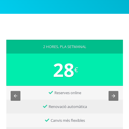
2 HORES, PLA SETMANAL
28
€
Reserves online
Renovació automàtica
Canvis més flexibles