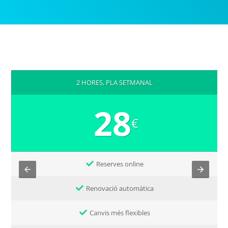
2 HORES, PLA SETMANAL
28
€
Reserves online
Renovació automàtica
Canvis més flexibles