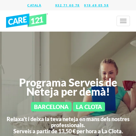
932 71 60 78
919 49 05 58
Toggl
naviga
Programa Serveis de
Neteja per demà!
BARCELONA
LA CLOTA
Relaxa't i deixa la teva neteja en mans dels nostres
professionals.
Serveis a partir de 13,50 € per hora a
La Clota.