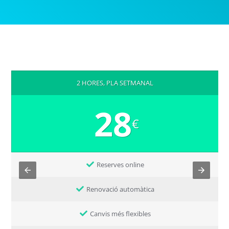
2 HORES, PLA SETMANAL
28
€
Reserves online
Renovació automàtica
Canvis més flexibles