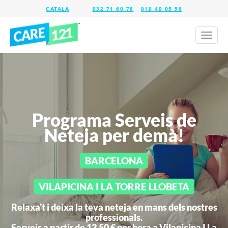
932 71 60 78
919 49 05 58
Toggl
naviga
Programa Serveis de
Neteja per demà!
BARCELONA
VILAPICINA I LA TORRE LLOBETA
Relaxa't i deixa la teva neteja en mans dels nostres
professionals.
Serveis a partir de 13,50 € per hora a
Vilapicina I La