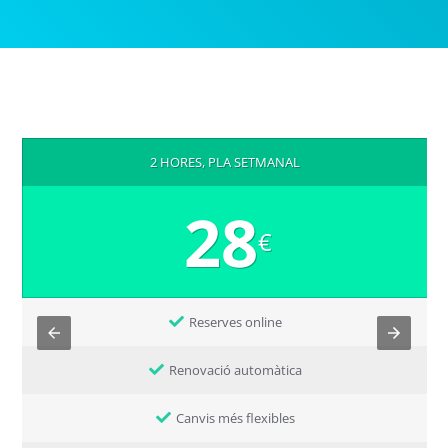
2 HORES, PLA SETMANAL
28
€
Reserves online
Renovació automàtica
Canvis més flexibles