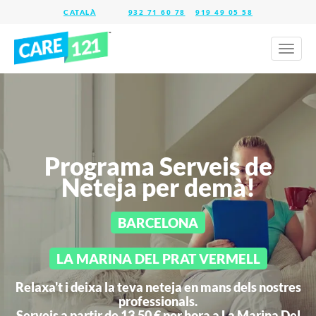
932 71 60 78
919 49 05 58
Toggl
naviga
Programa Serveis de
Neteja per demà!
BARCELONA
LA MARINA DEL PRAT VERMELL
Relaxa't i deixa la teva neteja en mans dels nostres
professionals.
Serveis a partir de 13,50 € per hora a
La Marina Del