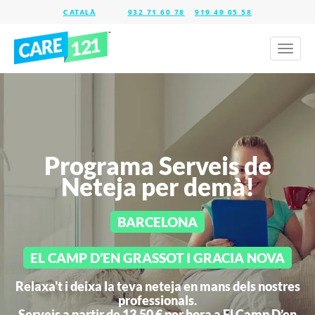
932 71 60 78
919 49 05 58
Toggl
naviga
Programa Serveis de
Neteja per demà!
BARCELONA
EL CAMP D’EN GRASSOT I GRACIA NOVA
Relaxa't i deixa la teva neteja en mans dels nostres
professionals.
Serveis a partir de 13,50 € per hora a
El Camp D’en