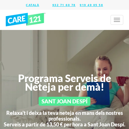
932 71 60 78
919 49 05 58
Toggl
naviga
Programa Serveis de
Neteja per demà!
SANT JOAN DESPÍ
Relaxa't i deixa la teva neteja en mans dels nostres
professionals.
Serveis a partir de 13,50 € per hora a
Sant Joan Despí.