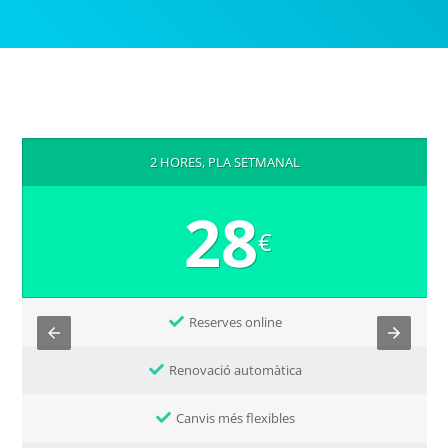
2 HORES, PLA SETMANAL
28
€
Reserves online
Renovació automàtica
Canvis més flexibles