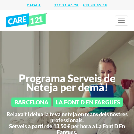
932 71 60 78
919 49 05 58
Toggl
naviga
Programa Serveis de
Neteja per demà!
BARCELONA
LA FONT D EN FARGUES
Relaxa't i deixa la teva neteja en mans dels nostres
professionals.
Serveis a partir de 13,50 € per hora a
La Font D En
Fargues.