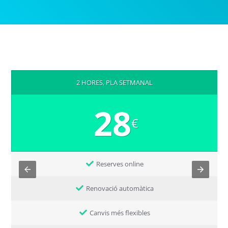
2 HORES, PLA SETMANAL
28
€
Reserves online
Renovació automàtica
Canvis més flexibles