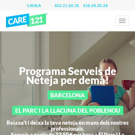
932 71 60 78
919 49 05 58
Toggl
naviga
Programa Serveis de
Neteja per demà!
BARCELONA
EL PARC I LA LLACUNA DEL POBLENOU
Relaxa't i deixa la teva neteja en mans dels nostres
professionals.
Serveis a partir de 13,50 € per hora a
El Parc I La