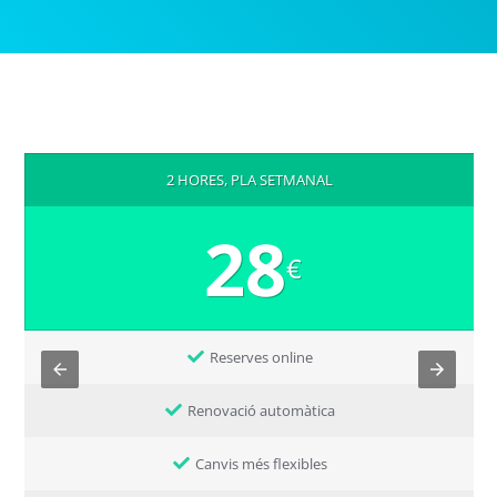
2 HORES, PLA SETMANAL
28
€
Reserves online
Renovació automàtica
Canvis més flexibles