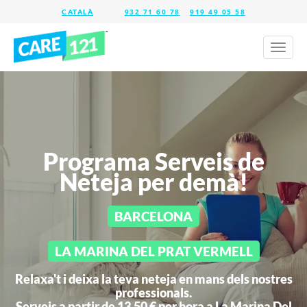
932 71 60 78
919 49 05 58
Toggl
naviga
Programa Serveis de
Neteja per demà!
BARCELONA
LA MARINA DEL PRAT VERMELL
Relaxa't i deixa la teva neteja en mans dels nostres
professionals.
Serveis a partir de 13,50 € per hora a
La Marina Del