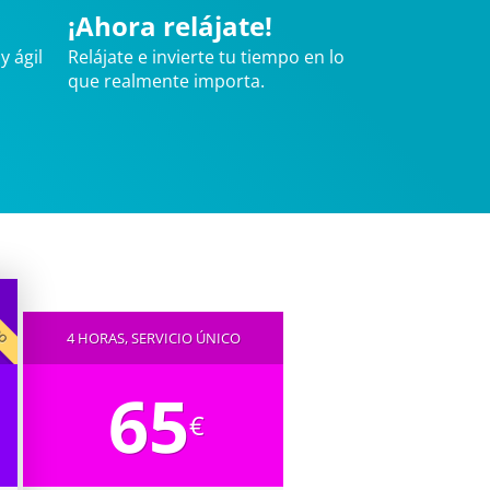
¡Ahora relájate!
y ágil
Relájate e invierte tu tiempo en lo
que realmente importa.
IDO
4 HORAS, SERVICIO ÚNICO
65
€