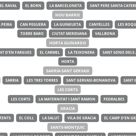
EL RAVAL
EL BORN
LA BARCELONETA
SANT PERE SANTA CATERI
NOU BARRIS
 PEIRA
CAN PEGUERA
LA GUINEUETA
CANYELLES
LES ROQU
TORRE BARO
CIUTAT MERIDIANA
VALLBONA
HORTA GUINARDO
NT D’EN FARGUES
EL CARMEL
LA TEIXONERA
SANT GENIS DELS
HORTA
SARRIA-SANT GERVASI
SARRIA
LES TRES TORRES
SANT GERVASI-BONANOVA
SANT 
LES CORTS
LES CORTS
LA MATERNITAT I SANT RAMON
PEDRALBES
GRACIA
ITENTS
EL COLL
LA SALUT
VILA DE GRACIA
EL CAMP D’EN GR
SANTS-MONTJUIC