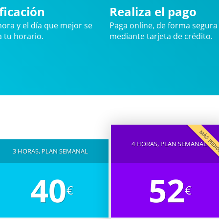
ficación
Realiza el pago
 hora y el día que mejor se
Paga online, de forma segura 
 tu horario.
mediante tarjeta de crédito.
MÁS PED
4 HORAS, PLAN SEMANAL
3 HORAS, PLAN SEMANAL
40
52
€
€