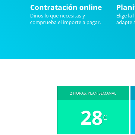
Contratación online
Plani
Dinos lo que necesitas y
Elige la
comprueba el importe a pagar.
adapte a
2 HORAS, PLAN SEMANAL
28
€