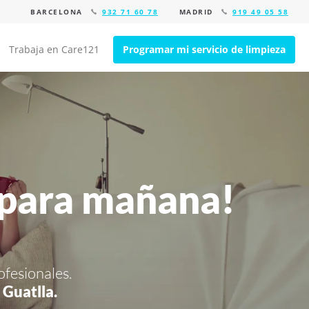
BARCELONA
932 71 60 78
MADRID
919 49 05 58
Trabaja en Care121
Programar mi servicio de limpieza
 para mañana!
ofesionales.
 Guatlla.