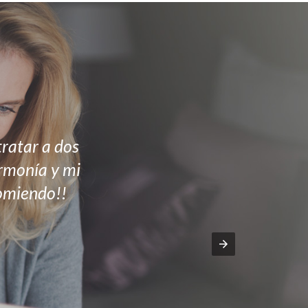
ratar a dos
armonía y mi
comiendo!!