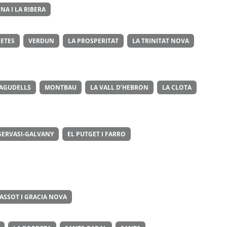
NA I LA RIBERA
ETES
VERDUN
LA PROSPERITAT
LA TRINITAT NOVA
 AGUDELLS
MONTBAU
LA VALL D’HEBRON
LA CLOTA
GERVASI-GALVANY
EL PUTGET I FARRO
ASSOT I GRACIA NOVA