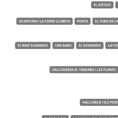
EL GÒTICO
VILAPICINA I LA TORRE LLOBETA
PORTA
EL TURO DE LA
EL BAIX GUINARDO
CAN BARO
EL GUINARDO
LA FO
VALLVIDRERA EL TIBIDABO I LES PLANES
VALLCARCA I ELS PEN