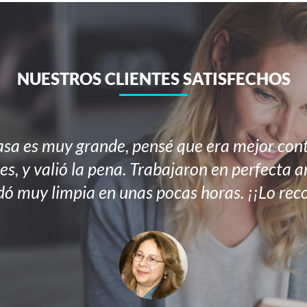
NUESTROS CLIENTES SATISFECHOS
sa es muy grande, pensé que era mejor cont
es, y valió la pena. Trabajaron en perfecta 
ó muy limpia en unas pocas horas. ¡¡Lo re