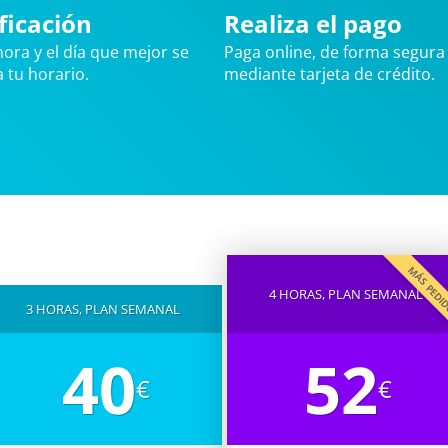
ficación
Realiza el pago
 hora y el día que mejor se
Paga online, de forma segura 
 tu horario.
mediante tarjeta de crédito.
MÁS PED
4 HORAS, PLAN SEMANAL
3 HORAS, PLAN SEMANAL
40
52
€
€