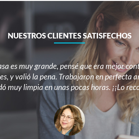
NUESTROS CLIENTES SATISFECHOS
sa es muy grande, pensé que era mejor cont
es, y valió la pena. Trabajaron en perfecta 
ó muy limpia en unas pocas horas. ¡¡Lo re