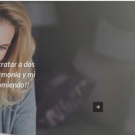
ratar a dos
armonía y mi
comiendo!!