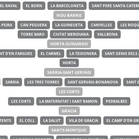
EL RAVAL
EL BORN
LA BARCELONETA
SANT PERE SANTA CATERI
NOU BARRIS
 PEIRA
CAN PEGUERA
LA GUINEUETA
CANYELLES
LES ROQU
TORRE BARO
CIUTAT MERIDIANA
VALLBONA
HORTA GUINARDO
NT D’EN FARGUES
EL CARMEL
LA TEIXONERA
SANT GENIS DELS
HORTA
SARRIA-SANT GERVASI
SARRIA
LES TRES TORRES
SANT GERVASI-BONANOVA
SANT 
LES CORTS
LES CORTS
LA MATERNITAT I SANT RAMON
PEDRALBES
GRACIA
ITENTS
EL COLL
LA SALUT
VILA DE GRACIA
EL CAMP D’EN GR
SANTS-MONTJUIC