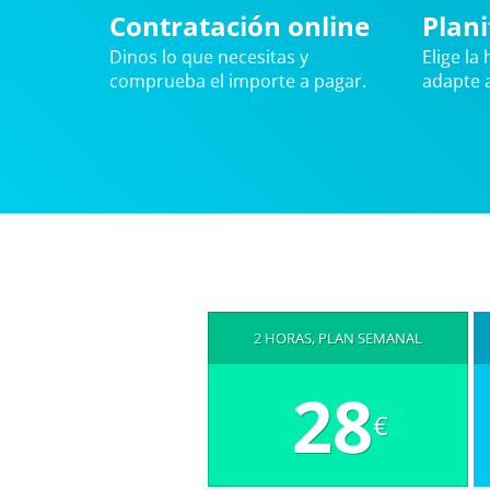
Contratación online
Plani
Dinos lo que necesitas y
Elige la
comprueba el importe a pagar.
adapte a
2 HORAS, PLAN SEMANAL
28
€