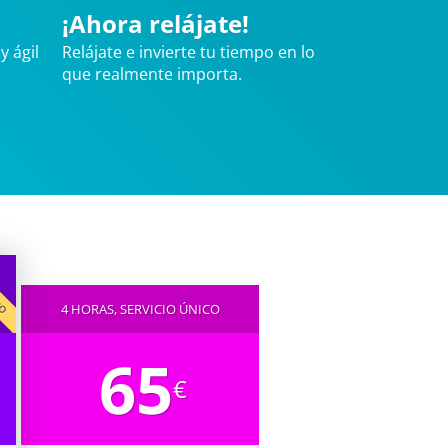
¡Ahora relájate!
y ágil
Relájate e invierte tu tiempo en lo
que realmente importa.
IDO
4 HORAS, SERVICIO ÚNICO
65
€