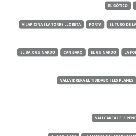
EL GÒTICO
VILAPICINA I LA TORRE LLOBETA
PORTA
EL TURO DE LA
EL BAIX GUINARDO
CAN BARO
EL GUINARDO
LA FO
VALLVIDRERA EL TIBIDABO I LES PLANES
VALLCARCA I ELS PEN