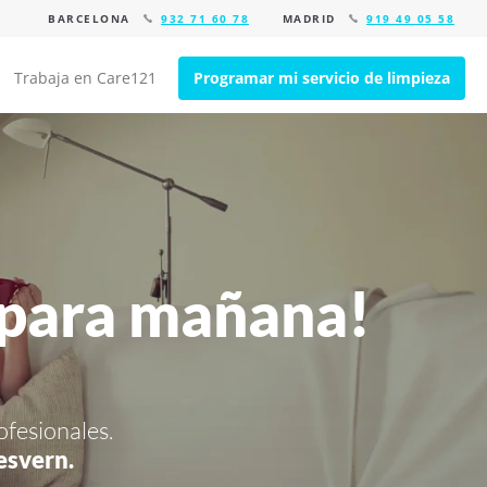
BARCELONA
932 71 60 78
MADRID
919 49 05 58
Trabaja en Care121
Programar mi servicio de limpieza
 para mañana!
ofesionales.
esvern.