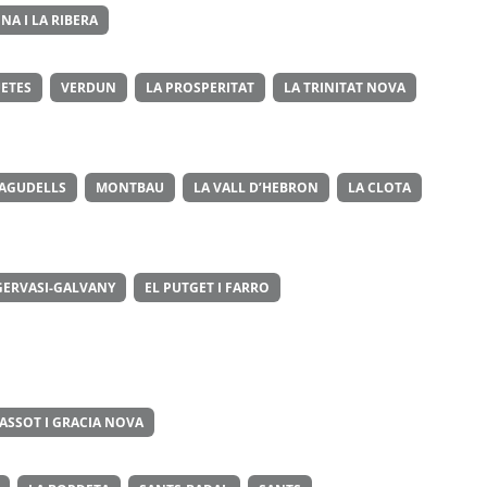
NA I LA RIBERA
ETES
VERDUN
LA PROSPERITAT
LA TRINITAT NOVA
 AGUDELLS
MONTBAU
LA VALL D’HEBRON
LA CLOTA
GERVASI-GALVANY
EL PUTGET I FARRO
ASSOT I GRACIA NOVA