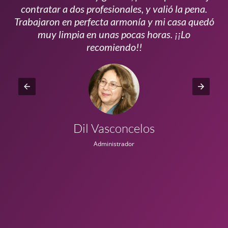
s
contratar a dos profesionales, y valió la pena.
p
do
Trabajaron en perfecta armonía y mi casa quedó
vi
ta
muy limpia en unas pocas horas. ¡¡Lo
recomiendo!!
Dil Vasconcelos
Administrador