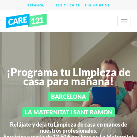
932 71 60 78
919 49 05 58
Toggl
naviga
¡Programa tu Limpieza de
casa para mañana!
BARCELONA
LA MATERNITAT I SANT RAMON
Relájate y deja tu Limpieza de casa en manos de
nuestros profesionales.
Servicios a partir de 13,50 € por hora en
La Maternitat