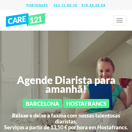
932 71 60 78
919 49 05 58
Toggl
naviga
Agende Diarista para
amanhã!
BARCELONA
HOSTAFRANCS
Relaxe e deixe a faxina com nossas talentosas
diaristas.
Serviços a partir de 13,50 € por hora em
Hostafrancs.