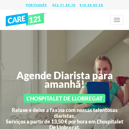
932 71 60 78
919 49 05 58
Toggl
naviga
Agende Diarista para
amanhã!
L'HOSPITALET DE LLOBREGAT
Relaxe e deixe a faxina com nossas talentosas
diaristas.
Serviços a partir de 13,50 € por hora em
L'hospitalet
De Llobregat.