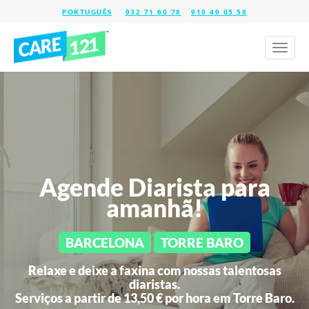
932 71 60 78
919 49 05 58
Toggl
naviga
Agende Diarista para
amanhã!
BARCELONA
TORRE BARO
Relaxe e deixe a faxina com nossas talentosas
diaristas.
Serviços a partir de 13,50 € por hora em
Torre Baro.